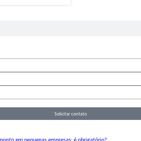
Solicitar contato
 ponto em pequenas empresas: é obrigatório?