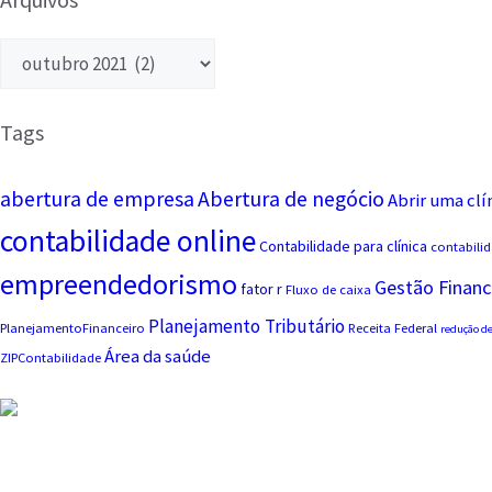
Tags
abertura de empresa
Abertura de negócio
Abrir uma clí
contabilidade online
Contabilidade para clínica
contabilid
empreendedorismo
Gestão Financ
fator r
Fluxo de caixa
Planejamento Tributário
PlanejamentoFinanceiro
Receita Federal
redução de
Área da saúde
ZIPContabilidade