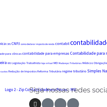
contabilidad
nica
CNPJ
contabil
CBS
como declarar imposto de renda
Contabilidade para
contabilidade para empresas
ade para clínicas
eira
Legislação Trabalhista
MEI
Médicos
Obrigações
IBS
loja virtual
Mudanças Tributárias
Simples Na
regime tributário
Redução de Impostos
Reforma Tributária
 custos
Siga nossas redes soci