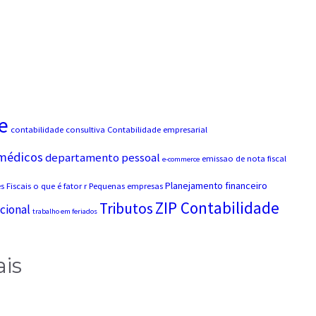
e
contabilidade consultiva
Contabilidade empresarial
 médicos
departamento pessoal
emissao de nota fiscal
e-commerce
Planejamento financeiro
 Fiscais
o que é fator r
Pequenas empresas
ZIP Contabilidade
Tributos
cional
trabalho em feriados
ais