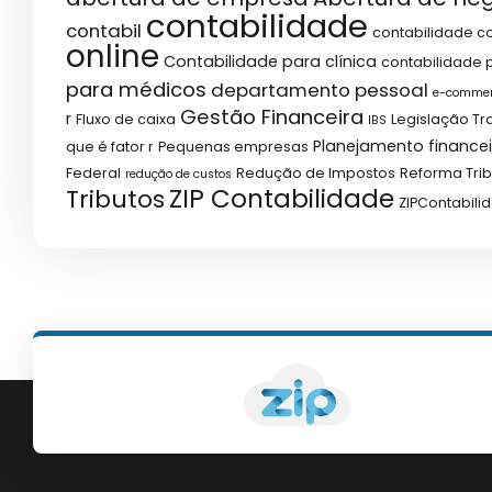
contabilidade
contabil
contabilidade co
online
Contabilidade para clínica
contabilidade p
para médicos
departamento pessoal
e-comme
Gestão Financeira
r
Fluxo de caixa
Legislação Tr
IBS
Planejamento financei
que é fator r
Pequenas empresas
Federal
Redução de Impostos
Reforma Trib
redução de custos
ZIP Contabilidade
Tributos
ZIPContabili