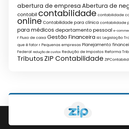
abertura de empresa
Abertura de ne
contabilidade
contabil
contabilidade co
online
Contabilidade para clínica
contabilidade p
para médicos
departamento pessoal
e-comme
Gestão Financeira
r
Fluxo de caixa
Legislação Tr
IBS
Planejamento financei
que é fator r
Pequenas empresas
Federal
Redução de Impostos
Reforma Trib
redução de custos
ZIP Contabilidade
Tributos
ZIPContabili