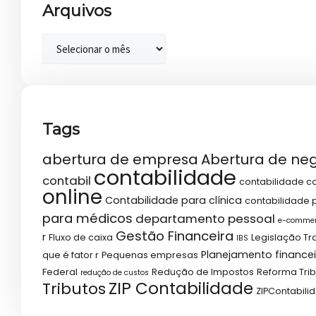
Arquivos
Tags
abertura de empresa
Abertura de ne
contabilidade
contabil
contabilidade co
online
Contabilidade para clínica
contabilidade p
para médicos
departamento pessoal
e-comme
Gestão Financeira
r
Fluxo de caixa
Legislação Tr
IBS
Planejamento financei
que é fator r
Pequenas empresas
Federal
Redução de Impostos
Reforma Trib
redução de custos
ZIP Contabilidade
Tributos
ZIPContabili