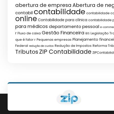
abertura de empresa
Abertura de ne
contabilidade
contabil
contabilidade co
online
Contabilidade para clínica
contabilidade p
para médicos
departamento pessoal
e-comme
Gestão Financeira
r
Fluxo de caixa
Legislação Tr
IBS
Planejamento financei
que é fator r
Pequenas empresas
Federal
Redução de Impostos
Reforma Trib
redução de custos
ZIP Contabilidade
Tributos
ZIPContabili