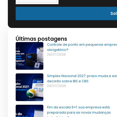
Sol
Últimas postagens
Controle de ponto em pequenas empres
obrigatório?
29/07/2026
Simples Nacional 2027: prazo muda e ex
decisão sobre IBS e CBS
09/07/2026
Fim da escala 6×1: sua empresa está
preparada para as novas mudanças