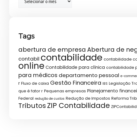
Tags
abertura de empresa
Abertura de ne
contabilidade
contabil
contabilidade co
online
Contabilidade para clínica
contabilidade p
para médicos
departamento pessoal
e-comme
Gestão Financeira
r
Fluxo de caixa
Legislação Tr
IBS
Planejamento financei
que é fator r
Pequenas empresas
Federal
Redução de Impostos
Reforma Trib
redução de custos
ZIP Contabilidade
Tributos
ZIPContabili