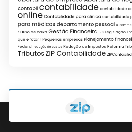
contabilidade
contabil
contabilidade co
online
Contabilidade para clínica
contabilidade p
para médicos
departamento pessoal
e-comme
Gestão Financeira
r
Fluxo de caixa
Legislação Tr
IBS
Planejamento financei
que é fator r
Pequenas empresas
Federal
Redução de Impostos
Reforma Trib
redução de custos
ZIP Contabilidade
Tributos
ZIPContabili