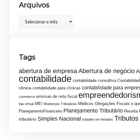
Arquivos
Tags
abertura de empresa
Abertura de negócio
A
contabilidade
contabilidade consultiva
Contabilidad
contabilidade para empre
clínica
contabilidade para clínicas
empreendedoris
emissao de nota fiscal
commerce
MEI
Médicos
Obrigações Fiscais
o que
loja virtual
Mudanças Tributárias
Planejamento Tributário
PlanejamentoFinanceiro
Receita 
Tributos
Simples Nacional
tributário
trabalho em feriados