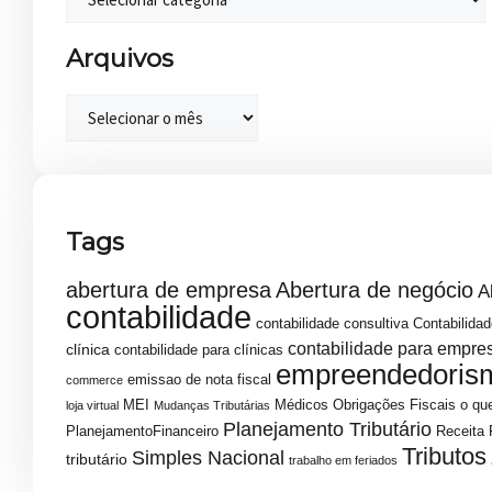
Arquivos
Tags
abertura de empresa
Abertura de negócio
A
contabilidade
contabilidade consultiva
Contabilidad
contabilidade para empre
clínica
contabilidade para clínicas
empreendedoris
emissao de nota fiscal
commerce
MEI
Médicos
Obrigações Fiscais
o que
loja virtual
Mudanças Tributárias
Planejamento Tributário
PlanejamentoFinanceiro
Receita 
Tributos
Simples Nacional
tributário
trabalho em feriados