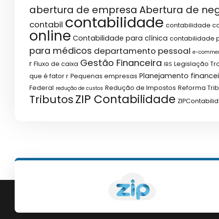
abertura de empresa
Abertura de ne
contabilidade
contabil
contabilidade co
online
Contabilidade para clínica
contabilidade p
para médicos
departamento pessoal
e-comme
Gestão Financeira
r
Fluxo de caixa
Legislação Tr
IBS
Planejamento financei
que é fator r
Pequenas empresas
Federal
Redução de Impostos
Reforma Trib
redução de custos
ZIP Contabilidade
Tributos
ZIPContabili