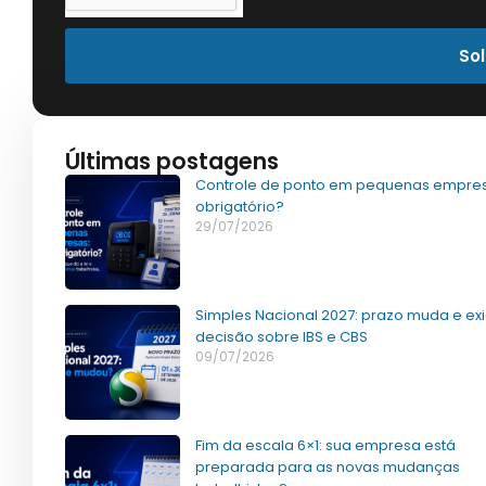
Sol
Últimas postagens
Controle de ponto em pequenas empres
obrigatório?
29/07/2026
Simples Nacional 2027: prazo muda e ex
decisão sobre IBS e CBS
09/07/2026
Fim da escala 6×1: sua empresa está
preparada para as novas mudanças