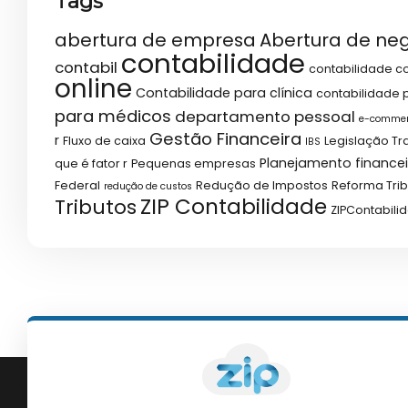
Tags
abertura de empresa
Abertura de ne
contabilidade
contabil
contabilidade co
online
Contabilidade para clínica
contabilidade p
para médicos
departamento pessoal
e-comme
Gestão Financeira
r
Fluxo de caixa
Legislação Tr
IBS
Planejamento financei
que é fator r
Pequenas empresas
Federal
Redução de Impostos
Reforma Trib
redução de custos
ZIP Contabilidade
Tributos
ZIPContabili