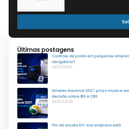
Sol
Últimas postagens
Controle de ponto em pequenas empres
obrigatório?
29/07/2026
Simples Nacional 2027: prazo muda e ex
decisão sobre IBS e CBS
09/07/2026
Fim da escala 6×1: sua empresa está