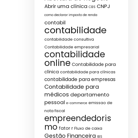
Abrir uma clínica
CNPJ
CBS
como declarar imposto de renda
contabil
contabilidade
contabilidade consultiva
Contabilidade empresarial
contabilidade
online
Contabilidade para
clínica
contabilidade para clínicas
contabilidade para empresas
Contabilidade para
médicos
departamento
pessoal
emissao de
e-commerce
nota fiscal
empreendedoris
mo
fator r
Fluxo de caixa
Gestão Financeira
IBS