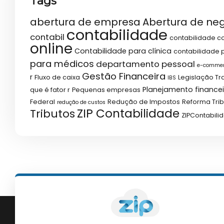
Tags
abertura de empresa
Abertura de ne
contabilidade
contabil
contabilidade co
online
Contabilidade para clínica
contabilidade p
para médicos
departamento pessoal
e-comme
Gestão Financeira
r
Fluxo de caixa
Legislação Tr
IBS
Planejamento financei
que é fator r
Pequenas empresas
Federal
Redução de Impostos
Reforma Trib
redução de custos
ZIP Contabilidade
Tributos
ZIPContabili