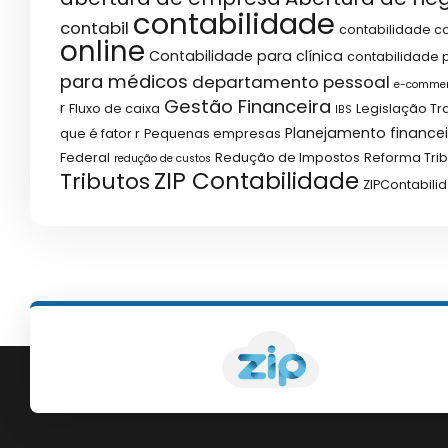
contabilidade
contabil
contabilidade co
online
Contabilidade para clínica
contabilidade p
para médicos
departamento pessoal
e-comme
Gestão Financeira
r
Fluxo de caixa
Legislação Tr
IBS
Planejamento financei
que é fator r
Pequenas empresas
Federal
Redução de Impostos
Reforma Trib
redução de custos
ZIP Contabilidade
Tributos
ZIPContabili