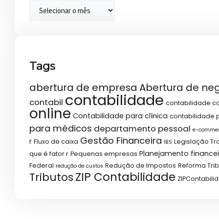
Tags
abertura de empresa
Abertura de ne
contabilidade
contabil
contabilidade co
online
Contabilidade para clínica
contabilidade p
para médicos
departamento pessoal
e-comme
Gestão Financeira
r
Fluxo de caixa
Legislação Tr
IBS
Planejamento financei
que é fator r
Pequenas empresas
Federal
Redução de Impostos
Reforma Trib
redução de custos
ZIP Contabilidade
Tributos
ZIPContabili