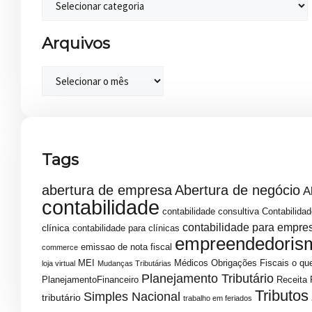
Arquivos
Tags
abertura de empresa
Abertura de negócio
A
contabilidade
contabilidade consultiva
Contabilidad
contabilidade para empre
clínica
contabilidade para clínicas
empreendedoris
emissao de nota fiscal
commerce
MEI
Médicos
Obrigações Fiscais
o que
loja virtual
Mudanças Tributárias
Planejamento Tributário
PlanejamentoFinanceiro
Receita 
Tributos
Simples Nacional
tributário
trabalho em feriados