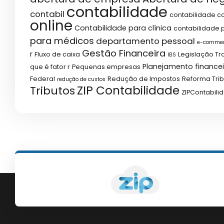
contabilidade
contabil
contabilidade co
online
Contabilidade para clínica
contabilidade p
para médicos
departamento pessoal
e-comme
Gestão Financeira
r
Fluxo de caixa
Legislação Tr
IBS
Planejamento financei
que é fator r
Pequenas empresas
Federal
Redução de Impostos
Reforma Trib
redução de custos
ZIP Contabilidade
Tributos
ZIPContabili