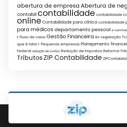
abertura de empresa
Abertura de ne
contabilidade
contabil
contabilidade co
online
Contabilidade para clínica
contabilidade p
para médicos
departamento pessoal
e-comme
Gestão Financeira
r
Fluxo de caixa
Legislação Tr
IBS
Planejamento financei
que é fator r
Pequenas empresas
Federal
Redução de Impostos
Reforma Trib
redução de custos
ZIP Contabilidade
Tributos
ZIPContabili