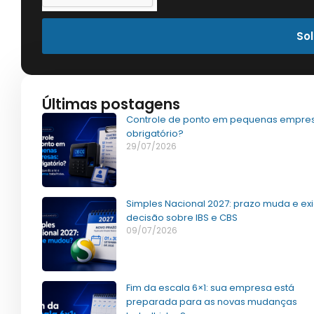
Sol
Últimas postagens
Controle de ponto em pequenas empres
obrigatório?
29/07/2026
Simples Nacional 2027: prazo muda e ex
decisão sobre IBS e CBS
09/07/2026
Fim da escala 6×1: sua empresa está
preparada para as novas mudanças