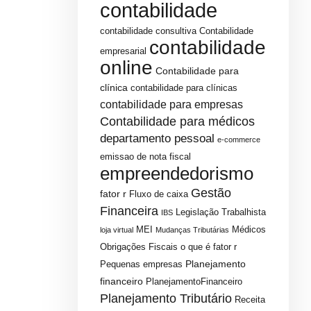
contabilidade
contabilidade consultiva
Contabilidade
contabilidade
empresarial
online
Contabilidade para
clínica
contabilidade para clínicas
contabilidade para empresas
Contabilidade para médicos
departamento pessoal
e-commerce
emissao de nota fiscal
empreendedorismo
Gestão
fator r
Fluxo de caixa
Financeira
Legislação Trabalhista
IBS
MEI
Médicos
loja virtual
Mudanças Tributárias
Obrigações Fiscais
o que é fator r
Planejamento
Pequenas empresas
financeiro
PlanejamentoFinanceiro
Planejamento Tributário
Receita