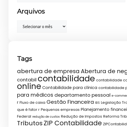
Arquivos
Tags
abertura de empresa
Abertura de ne
contabilidade
contabil
contabilidade co
online
Contabilidade para clínica
contabilidade p
para médicos
departamento pessoal
e-comme
Gestão Financeira
r
Fluxo de caixa
Legislação Tr
IBS
Planejamento financei
que é fator r
Pequenas empresas
Federal
Redução de Impostos
Reforma Trib
redução de custos
ZIP Contabilidade
Tributos
ZIPContabili