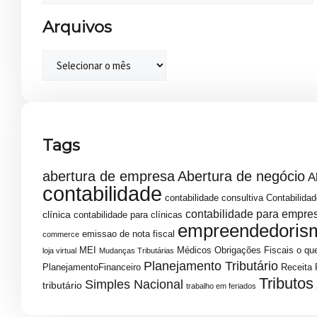
Arquivos
Tags
abertura de empresa
Abertura de negócio
A
contabilidade
contabilidade consultiva
Contabilidad
contabilidade para empre
clínica
contabilidade para clínicas
empreendedoris
emissao de nota fiscal
commerce
MEI
Médicos
Obrigações Fiscais
o que
loja virtual
Mudanças Tributárias
Planejamento Tributário
PlanejamentoFinanceiro
Receita 
Tributos
Simples Nacional
tributário
trabalho em feriados