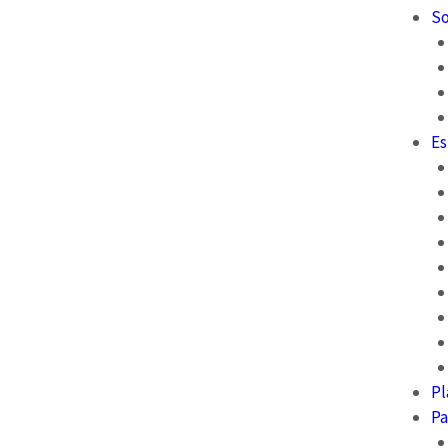
So
Es
Pl
Pa