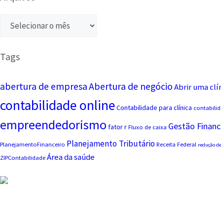
Tags
abertura de empresa
Abertura de negócio
Abrir uma clí
contabilidade online
Contabilidade para clínica
contabilid
empreendedorismo
Gestão Financ
fator r
Fluxo de caixa
Planejamento Tributário
PlanejamentoFinanceiro
Receita Federal
redução de
Área da saúde
ZIPContabilidade