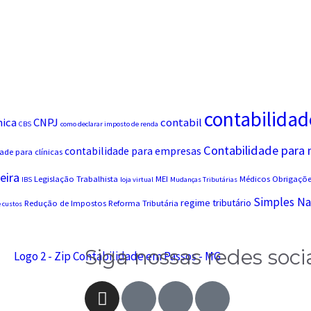
contabilidad
nica
CNPJ
contabil
CBS
como declarar imposto de renda
Contabilidade para
contabilidade para empresas
ade para clínicas
eira
Legislação Trabalhista
MEI
Médicos
Obrigações
IBS
loja virtual
Mudanças Tributárias
Simples Na
regime tributário
Redução de Impostos
Reforma Tributária
 custos
Siga nossas redes soci