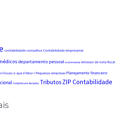
e
contabilidade consultiva
Contabilidade empresarial
 médicos
departamento pessoal
emissao de nota fiscal
e-commerce
Planejamento financeiro
 Fiscais
o que é fator r
Pequenas empresas
ZIP Contabilidade
Tributos
cional
trabalho em feriados
ais