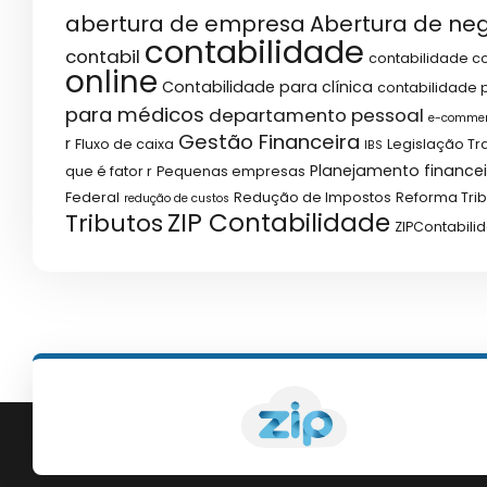
abertura de empresa
Abertura de ne
contabilidade
contabil
contabilidade co
online
Contabilidade para clínica
contabilidade p
para médicos
departamento pessoal
e-comme
Gestão Financeira
r
Fluxo de caixa
Legislação Tr
IBS
Planejamento financei
que é fator r
Pequenas empresas
Federal
Redução de Impostos
Reforma Trib
redução de custos
ZIP Contabilidade
Tributos
ZIPContabili