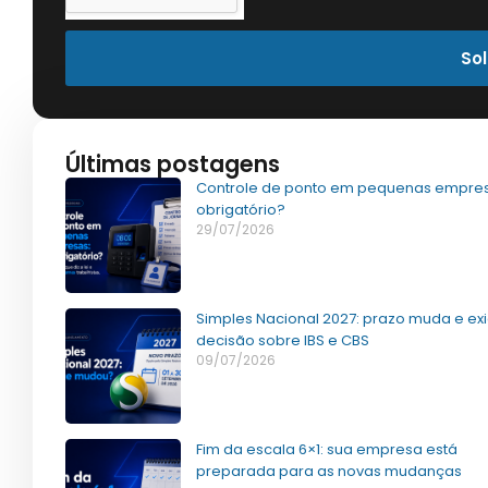
Sol
Últimas postagens
Controle de ponto em pequenas empres
obrigatório?
29/07/2026
Simples Nacional 2027: prazo muda e ex
decisão sobre IBS e CBS
09/07/2026
Fim da escala 6×1: sua empresa está
preparada para as novas mudanças