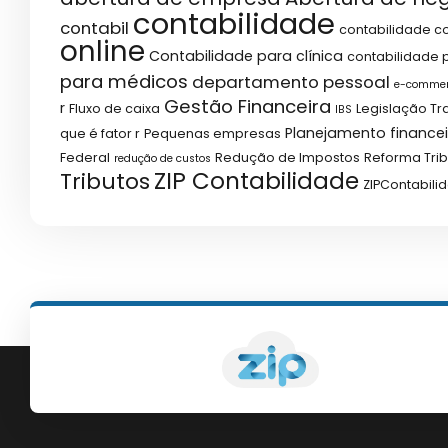
contabilidade
contabil
contabilidade co
online
Contabilidade para clínica
contabilidade p
para médicos
departamento pessoal
e-comme
Gestão Financeira
r
Fluxo de caixa
Legislação Tr
IBS
Planejamento financei
que é fator r
Pequenas empresas
Federal
Redução de Impostos
Reforma Trib
redução de custos
ZIP Contabilidade
Tributos
ZIPContabili