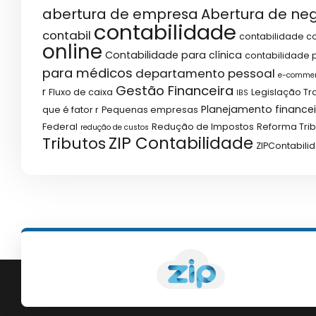
abertura de empresa
Abertura de ne
contabilidade
contabil
contabilidade co
online
Contabilidade para clínica
contabilidade p
para médicos
departamento pessoal
e-comme
Gestão Financeira
r
Fluxo de caixa
Legislação Tr
IBS
Planejamento financei
que é fator r
Pequenas empresas
Federal
Redução de Impostos
Reforma Trib
redução de custos
ZIP Contabilidade
Tributos
ZIPContabili