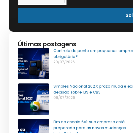
Sol
Últimas postagens
Controle de ponto em pequenas empres
obrigatório?
29/07/2026
Simples Nacional 2027: prazo muda e ex
decisão sobre IBS e CBS
09/07/2026
Fim da escala 6×1: sua empresa está
preparada para as novas mudanças