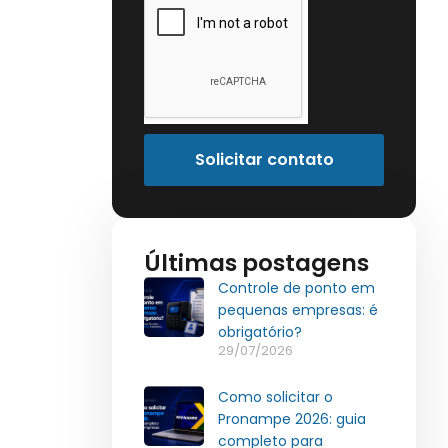
Solicitar contato
Últimas postagens
Controle de ponto em
pequenas empresas: é
obrigatório?
29/07/2026
Como solicitar o
Pronampe 2026: guia
completo para