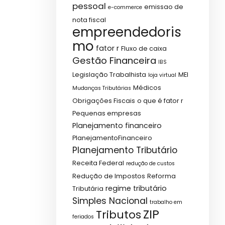
pessoal
emissao de
e-commerce
nota fiscal
empreendedoris
mo
fator r
Fluxo de caixa
Gestão Financeira
IBS
Legislação Trabalhista
MEI
loja virtual
Médicos
Mudanças Tributárias
Obrigações Fiscais
o que é fator r
Pequenas empresas
Planejamento financeiro
PlanejamentoFinanceiro
Planejamento Tributário
Receita Federal
redução de custos
Redução de Impostos
Reforma
regime tributário
Tributária
Simples Nacional
trabalho em
ZIP
Tributos
feriados