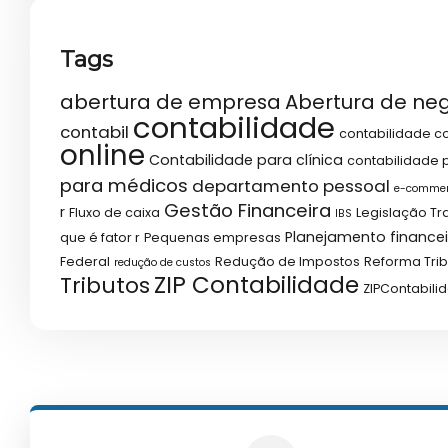
Tags
abertura de empresa
Abertura de ne
contabilidade
contabil
contabilidade co
online
Contabilidade para clínica
contabilidade p
para médicos
departamento pessoal
e-comme
Gestão Financeira
r
Fluxo de caixa
Legislação Tr
IBS
Planejamento financei
que é fator r
Pequenas empresas
Federal
Redução de Impostos
Reforma Trib
redução de custos
ZIP Contabilidade
Tributos
ZIPContabili