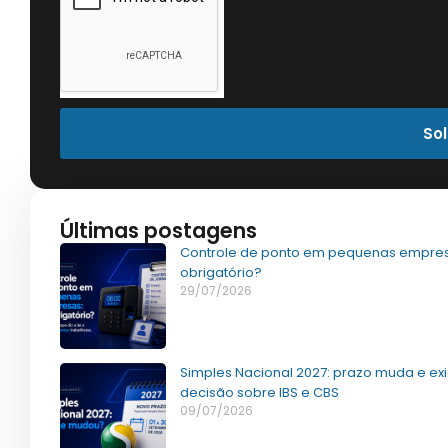
Sol
Últimas postagens
Controle de ponto em pequenas empres
obrigatório?
29/07/2026
Simples Nacional 2027: prazo muda e ex
decisão sobre IBS e CBS
09/07/2026